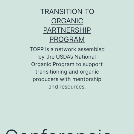
Skip
TRANSITION TO
to
ORGANIC
content
PARTNERSHIP
PROGRAM
TOPP is a network assembled
by the USDA’s National
Organic Program to support
transitioning and organic
producers with mentorship
and resources.