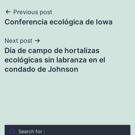
Navegación
Previous post
Conferencia ecológica de Iowa
de
entradas
Next post
Día de campo de hortalizas
ecológicas sin labranza en el
condado de Johnson
Search for :