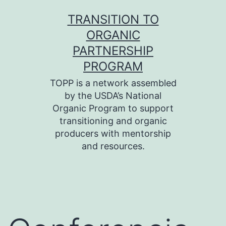
Skip
TRANSITION TO
to
ORGANIC
content
PARTNERSHIP
PROGRAM
TOPP is a network assembled
by the USDA’s National
Organic Program to support
transitioning and organic
producers with mentorship
and resources.