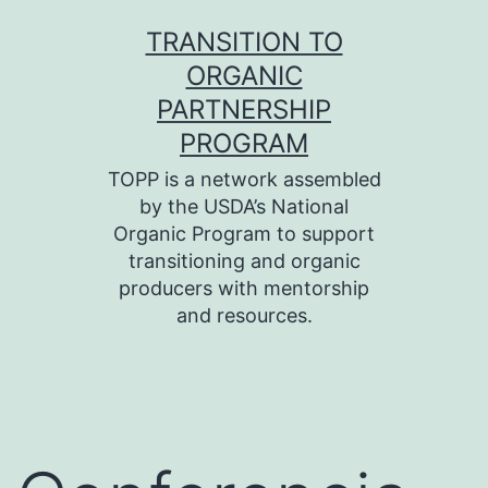
Skip
TRANSITION TO
to
ORGANIC
content
PARTNERSHIP
PROGRAM
TOPP is a network assembled
by the USDA’s National
Organic Program to support
transitioning and organic
producers with mentorship
and resources.