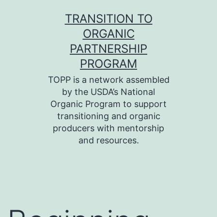
Skip
TRANSITION TO
to
ORGANIC
content
PARTNERSHIP
PROGRAM
TOPP is a network assembled
by the USDA’s National
Organic Program to support
transitioning and organic
producers with mentorship
and resources.