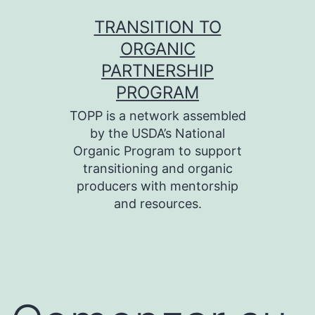
Skip
TRANSITION TO
to
ORGANIC
content
PARTNERSHIP
PROGRAM
TOPP is a network assembled
by the USDA’s National
Organic Program to support
transitioning and organic
producers with mentorship
and resources.