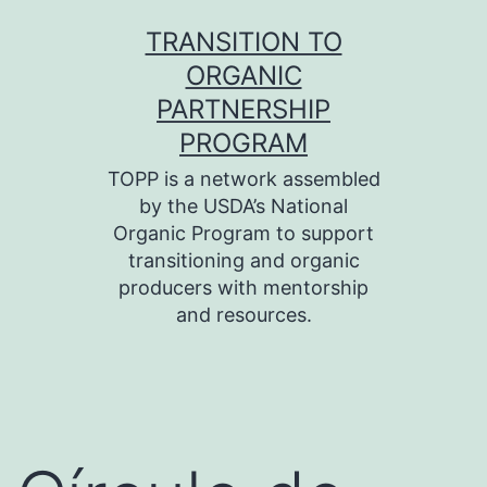
Skip
TRANSITION TO
to
ORGANIC
content
PARTNERSHIP
PROGRAM
TOPP is a network assembled
by the USDA’s National
Organic Program to support
transitioning and organic
producers with mentorship
and resources.