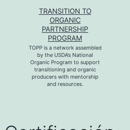
Skip
TRANSITION TO
to
ORGANIC
content
PARTNERSHIP
PROGRAM
TOPP is a network assembled
by the USDA’s National
Organic Program to support
transitioning and organic
producers with mentorship
and resources.