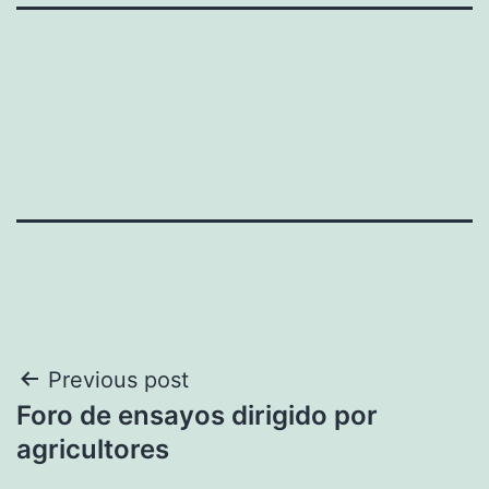
Navegación
Previous post
Foro de ensayos dirigido por
de
agricultores
entradas