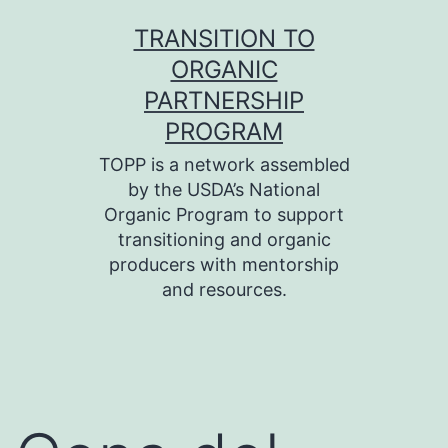
Skip
TRANSITION TO
to
ORGANIC
content
PARTNERSHIP
PROGRAM
TOPP is a network assembled
by the USDA’s National
Organic Program to support
transitioning and organic
producers with mentorship
and resources.