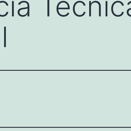
cia Técnic
l