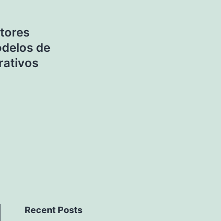
ltores
odelos de
rativos
Recent Posts