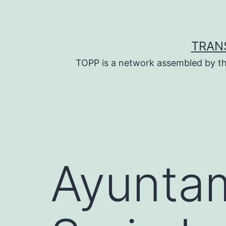
Skip
to
content
TRAN
TOPP is a network assembled by th
Ayuntam