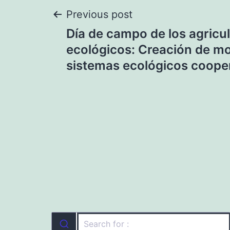
Navegación
Previous post
Día de campo de los agricu
de
ecológicos: Creación de m
sistemas ecológicos coope
entradas