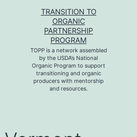
Skip
TRANSITION TO
to
ORGANIC
content
PARTNERSHIP
PROGRAM
TOPP is a network assembled
by the USDA’s National
Organic Program to support
transitioning and organic
producers with mentorship
and resources.