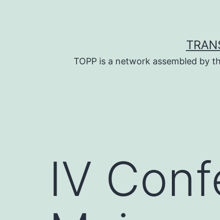
Skip
to
content
TRAN
TOPP is a network assembled by th
IV Conf