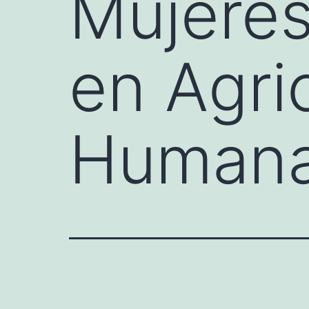
Mujere
en Agri
Human