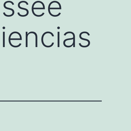
essee
Ciencias