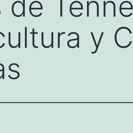
s de Tenn
cultura y 
as