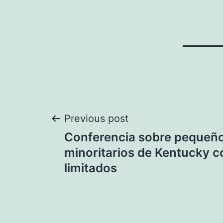
Navegación
Previous post
Conferencia sobre pequeño
de
minoritarios de Kentucky c
limitados
entradas